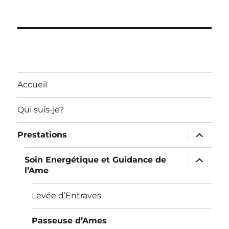
Accueil
Qui suis-je?
ouvrir
Prestations
le
sous-
menu
ouvrir
Soin Energétique et Guidance de
le
l’Ame
sous-
menu
Levée d’Entraves
Passeuse d’Ames