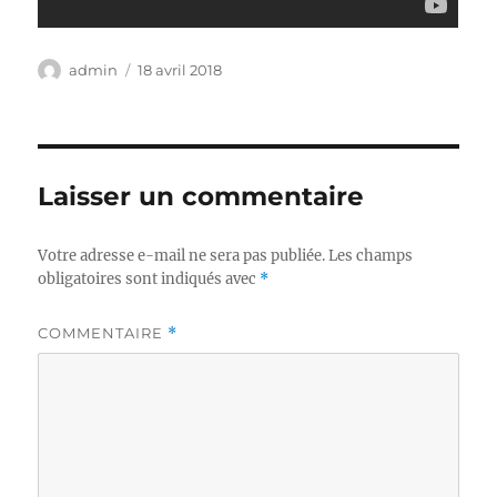
Auteur
Publié
admin
18 avril 2018
le
Laisser un commentaire
Votre adresse e-mail ne sera pas publiée.
Les champs
obligatoires sont indiqués avec
*
COMMENTAIRE
*