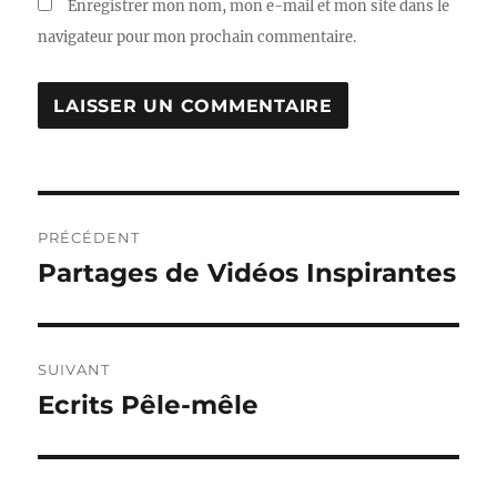
Enregistrer mon nom, mon e-mail et mon site dans le
navigateur pour mon prochain commentaire.
Navigation
PRÉCÉDENT
de
Partages de Vidéos Inspirantes
Publication
précédente :
l’article
SUIVANT
Ecrits Pêle-mêle
Publication
suivante :