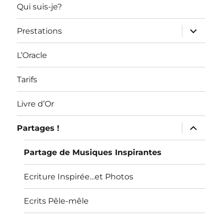
Qui suis-je?
ouvrir
Prestations
le
sous-
menu
L’Oracle
Tarifs
Livre d’Or
ouvrir
Partages !
le
sous-
menu
Partage de Musiques Inspirantes
Ecriture Inspirée…et Photos
Ecrits Pêle-mêle