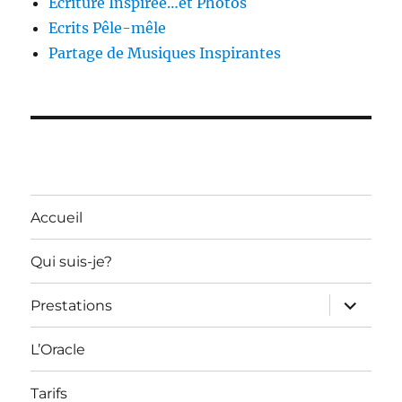
Ecriture Inspirée…et Photos
Ecrits Pêle-mêle
Partage de Musiques Inspirantes
Accueil
Qui suis-je?
ouvrir
Prestations
le
sous-
menu
L’Oracle
Tarifs